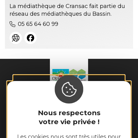
La médiathèque de Cransac fait partie du
réseau des médiathèques du Bassin.
05 65 64 60 99
Mairie de
Cransac-les-Thermes
Nous respectons
28 place de l'Hôtel de Ville 

votre vie privée !
12110 Cransac-les-Thermes
Tél. :
05 65 63 03 55
Les cookies nous sont très utiles pour