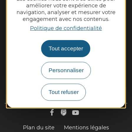
améliorer votre expérience de
Horaires d'ouverture au public :
navigation, analyser et mesurer votre
engagement avec nos contenus.
Du lundi au jeudi : 8h00 - 12h00 et 13h30 -
17h30
Politique de confidentialité
Vendredi : 8h00 - 12h00
Tout accepter
Nous contacter
Météo
Découvrir
Vie municipale
Personnaliser
Vivre et travailler
Culture, sport et loisirs
Démarches, infos pratiques
Tout refuser
Plan du site
Mentions légales