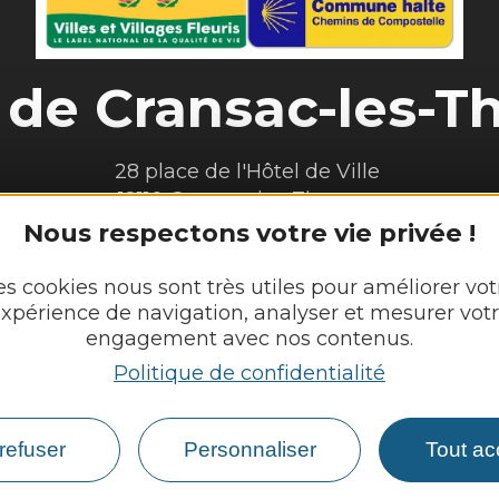
 de
Cransac-les-T
28 place de l'Hôtel de Ville 

12110 Cransac-les-Thermes
Tél. :
05 65 63 03 55
Nous respectons votre vie privée !
Horaires d'ouverture au public :
es cookies nous sont très utiles pour améliorer vot
Du lundi au jeudi : 8h00 - 12h00 et 13h30 - 17h30
xpérience de navigation, analyser et mesurer vot
engagement avec nos contenus.
Vendredi : 8h00 - 12h00
Politique de confidentialité
Nous contacter
Météo
refuser
Personnaliser
Tout ac
le
Vivre et travailler
Culture, sport et loisirs
Déma