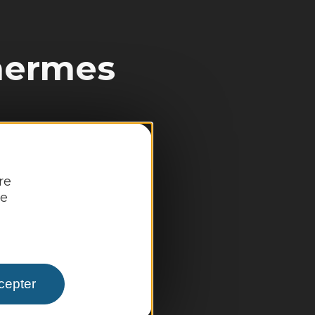
hermes
re
re
cepter
rches, infos pratiques