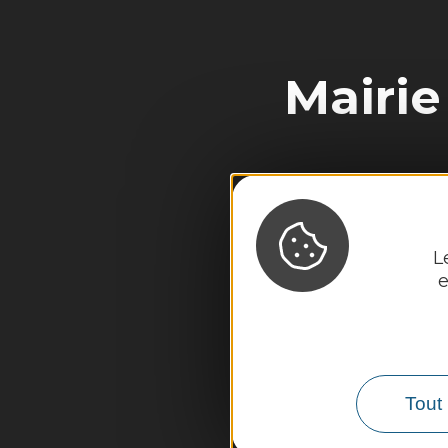
Mairie
L
e
Tout 
Découvrir
Vie municipa