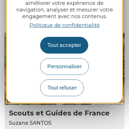
Stéphane CLARY
améliorer votre expérience de
navigation, analyser et mesurer votre
06 84 60 74 45
engagement avec nos contenus.
Politique de confidentialité
Tout accepter
Personnaliser
Tout refuser
Scouts et Guides de France
Suzana SANTOS