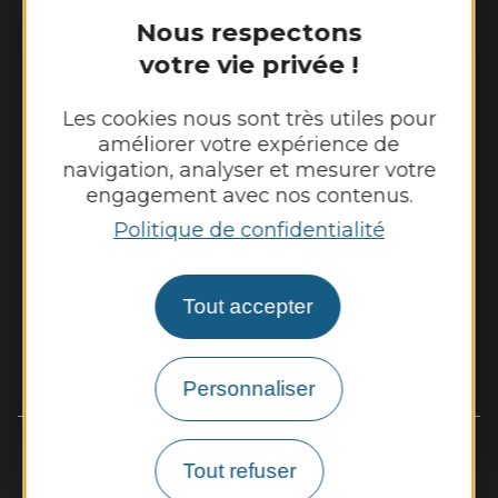
Tél. :
05 65 63 03 55
Nous respectons
votre vie privée !
Horaires d'ouverture au public :
Du lundi au jeudi : 8h00 - 12h00 et 13h30 -
Les cookies nous sont très utiles pour
17h30
améliorer votre expérience de
Vendredi : 8h00 - 12h00
navigation, analyser et mesurer votre
engagement avec nos contenus.
Nous contacter
Météo
Politique de confidentialité
Découvrir
Vie municipale
Tout accepter
Vivre et travailler
Culture, sport et loisirs
Démarches, infos pratiques
Personnaliser
Tout refuser