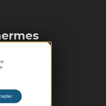
hermes
re
re
cepter