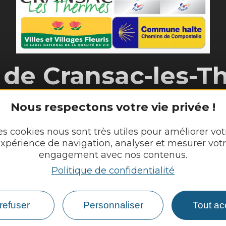
 de
Cransac-les-T
28 place de l'Hôtel de Ville 

Nous respectons votre vie privée !
12110 Cransac-les-Thermes
Tél. :
05 65 63 03 55
es cookies nous sont très utiles pour améliorer vot
xpérience de navigation, analyser et mesurer vot
engagement avec nos contenus.
Horaires d'ouverture au public :
Du lundi au jeudi : 8h00 - 12h00 et 13h30 - 17h30
Politique de confidentialité
Vendredi : 8h00 - 12h00
refuser
Personnaliser
Tout ac
Nous contacter
Météo