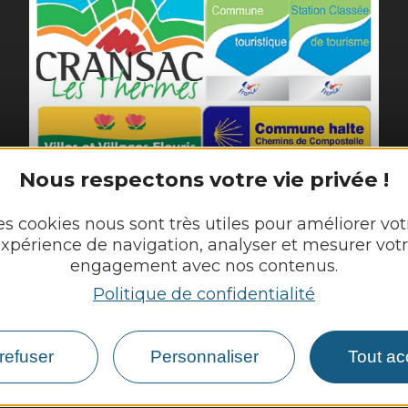
Nous respectons votre vie privée !
 de
Cransac-les-T
es cookies nous sont très utiles pour améliorer vot
xpérience de navigation, analyser et mesurer vot
28 place de l'Hôtel de Ville 

engagement avec nos contenus.
12110 Cransac-les-Thermes
Politique de confidentialité
Tél. :
05 65 63 03 55
Horaires d'ouverture au public :
refuser
Personnaliser
Tout ac
Du lundi au jeudi : 8h00 - 12h00 et 13h30 - 17h30
Vendredi : 8h00 - 12h00