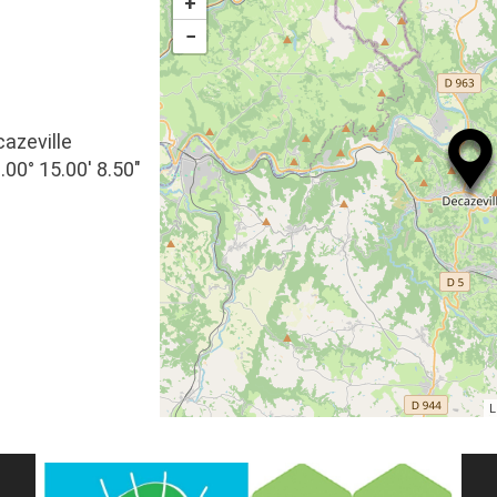
+
−
azeville
.00° 15.00′ 8.50″
L