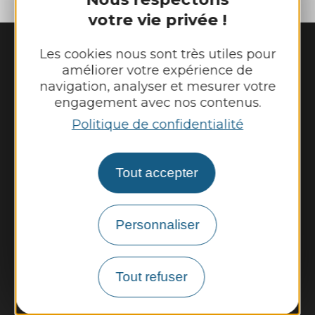
votre vie privée !
Les cookies nous sont très utiles pour
améliorer votre expérience de
navigation, analyser et mesurer votre
engagement avec nos contenus.
Politique de confidentialité
Mairie de
Cransac-les-Thermes
28 place de l'Hôtel de Ville 

Tout accepter
12110 Cransac-les-Thermes
Tél. :
05 65 63 03 55
Personnaliser
Horaires d'ouverture au public :
Du lundi au jeudi : 8h00 - 12h00 et 13h30 -
17h30
Tout refuser
Vendredi : 8h00 - 12h00