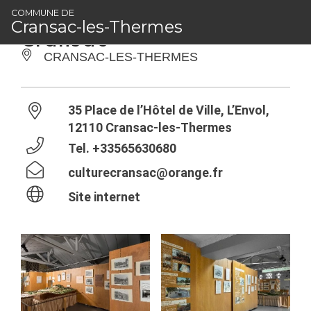
Panneau de gestion des cookies
Musée Les Mémoires de
COMMUNE DE
Cransac-les-Thermes
Cransac
CRANSAC-LES-THERMES
35 Place de l’Hôtel de Ville, L’Envol,
12110 Cransac-les-Thermes
Tel.
+33565630680
culturecransac@orange.fr
Site internet