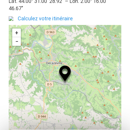
Lat. 44.00° 31.00′ 28.92″ – Lon. 2.00° 16.00′
46.67″
Calculez votre itinéraire
+
−