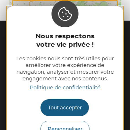
| Map data ©
Leaflet
OpenStreetMap contributors
Nous respectons
votre vie privée !
Les cookies nous sont très utiles pour
améliorer votre expérience de
Mairie de
Cransac-les-Thermes
navigation, analyser et mesurer votre
28 place de l'Hôtel de Ville 

engagement avec nos contenus.
12110 Cransac-les-Thermes
Politique de confidentialité
Tél. :
05 65 63 03 55
Horaires d'ouverture au public :
Tout accepter
Du lundi au jeudi : 8h00 - 12h00 et 13h30 -
17h30
Vendredi : 8h00 - 12h00
Personnaliser