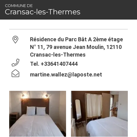
Panneau de gestion des cookies
Eziane
COMMUNE DE
Cransac-les-Thermes
CRANSAC-LES-THERMES
Résidence du Parc Bât A 2ème étage
N° 11, 79 avenue Jean Moulin, 12110
Cransac-les-Thermes
Tel.
+33641407444
martine.wallez@laposte.net