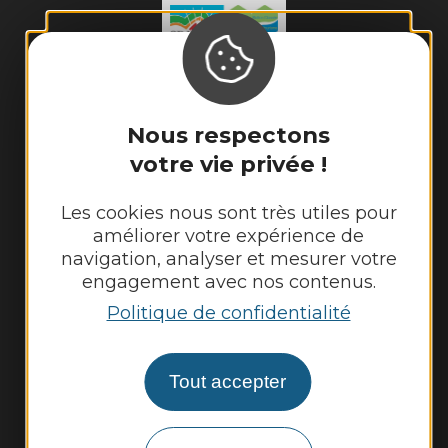
Mairie de
Cransac-les-Thermes
Nous respectons
votre vie privée !
28 place de l'Hôtel de Ville 

12110 Cransac-les-Thermes
Les cookies nous sont très utiles pour
Tél. :
05 65 63 03 55
améliorer votre expérience de
navigation, analyser et mesurer votre
Horaires d'ouverture au public :
engagement avec nos contenus.
Du lundi au jeudi : 8h00 - 12h00 et 13h30 -
Politique de confidentialité
17h30
Vendredi : 8h00 - 12h00
Tout accepter
Nous contacter
Météo